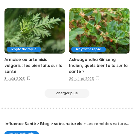
Phytothérapie
Phytothérapie
Armoise ou artemisia
Ashwagandha Ginseng
vulgaris : les bienfaits sur la
Indien, quels bienfaits sur la
santé
santé ?
3 août 2023
29 juillet 2023
charger plus
Influence Santé
>
Blog
>
soins naturels
>
Les remèdes naturels pour traiter un épanchement intra-articulaire du genou
soins naturels