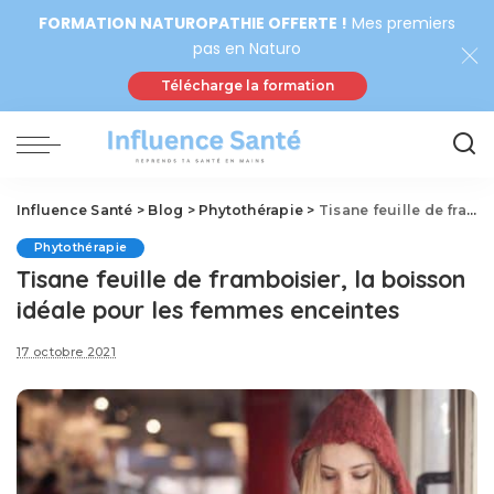
FORMATION NATUROPATHIE OFFERTE !
Mes premiers
pas en Naturo
Télécharge la formation
Influence Santé
>
Blog
>
Phytothérapie
>
Tisane feuille de framboisier, la boisson idéale pour les femmes enceintes
Phytothérapie
Tisane feuille de framboisier, la boisson
idéale pour les femmes enceintes
17 octobre 2021