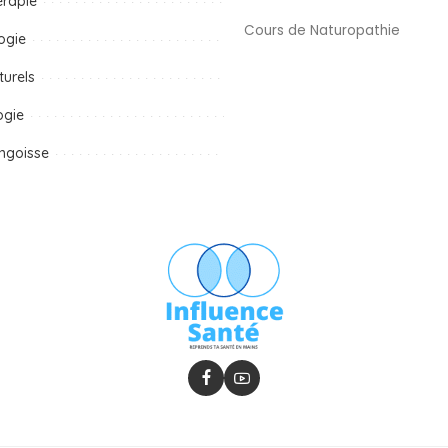
érapie
Cours de Naturopathie
ogie
turels
ogie
ngoisse