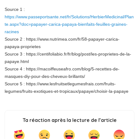
Source 1 :
https://www.passeportsante.net/fr/Solutions/HerbierMedicinal/Plan
te.aspx?doc=papayer-carica-papaya-bienfaits-feuilles-graines-
racines
Source 2 :
https://www.nutrimea.com/fr/58-papayer-carica-
papaya-proprietes
Source 3 :
https://centifoliabio.fr/fr/blog/post/les-proprietes-de-la-
papaye.html
Source 4 :
https://macoiffeuseafro.com/blog/5-recettes-de-
masques-diy-pour-des-cheveux-brillants/
Source 5 :
https://www.lesfruitsetlegumesfrais.com/fruits-
legumes/fruits-exotiques-et-tropicaux/papaye/choisir-la-papaye
Ta réaction après la lecture de l’article