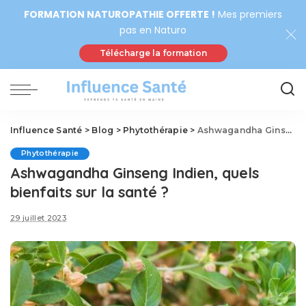
FORMATION NATUROPATHIE OFFERTE !
Mes premiers
pas en Naturo
Télécharge la formation
Influence Santé
>
Blog
>
Phytothérapie
>
Ashwagandha Ginseng Indien, quels bienfaits sur la santé ?
Phytothérapie
Ashwagandha Ginseng Indien, quels
bienfaits sur la santé ?
29 juillet 2023