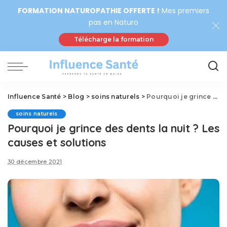
FORMATION NATUROPATHIE OFFERTE !
Mes premiers
pas en Naturo
Télécharge la formation
Influence Santé
>
Blog
>
soins naturels
>
Pourquoi je grince des dents la nuit ? Les causes et solutions
soins naturels
Pourquoi je grince des dents la nuit ? Les
causes et solutions
30 décembre 2021