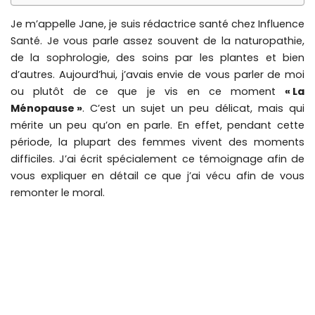
Je m’appelle Jane, je suis rédactrice santé chez Influence
Santé. Je vous parle assez souvent de la naturopathie,
de la sophrologie, des soins par les plantes et bien
d’autres. Aujourd’hui, j’avais envie de vous parler de moi
ou plutôt de ce que je vis en ce moment
« La
Ménopause »
. C’est un sujet un peu délicat, mais qui
mérite un peu qu’on en parle. En effet, pendant cette
période, la plupart des femmes vivent des moments
difficiles. J’ai écrit spécialement ce témoignage afin de
vous expliquer en détail ce que j’ai vécu afin de vous
remonter le moral.
La ménopause : aucune d’entre nous ne peut y
échapper
La ménopause est une période de transition par laquelle
on doit toutes passer. C’est un passage obligé, comme
la chevelure blanche et les rides. Après la ménopause, je