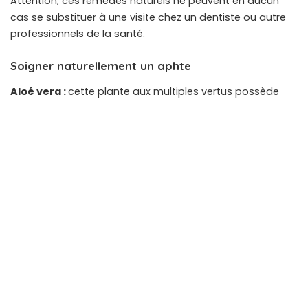
Attention, ces remèdes naturels ne peuvent en aucun
cas se substituer à une visite chez un dentiste ou autre
professionnels de la santé.
Soigner naturellement un aphte
Aloé vera :
cette plante aux multiples vertus possède
des propriétés anti-inflammatoires et cicatrisantes
idéales pour traiter un aphte.
Dans le cas ou ce dernier est douloureux, ajoutez à un
gel à l’aloé vera
(d’une pureté supérieure à 95%) une
goutte d’
huile essentielle de giroflier
et appliquez ce
mélange directement sur l’aphte à l’aide d’un coton-tige,
répétez l’opération 3 à 5 fois par jour.
Mélisse et/ou Camomille :
ces deux plantes sont
connues pour leur pouvoir apaisant et relaxant, elles
permettent de lutter contre le stress qui est souvent à
l’origine du développement d’aphtes chroniques.