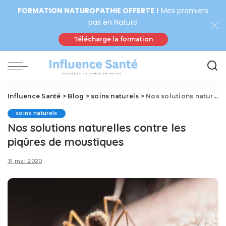
FORMATION NATUROPATHIE OFFERTE !
Mes premiers
pas en Naturo
Télécharge la formation
Influence Santé
>
Blog
>
soins naturels
>
Nos solutions naturelles contre les piqûres de moustiques
soins naturels
Nos solutions naturelles contre les
piqûres de moustiques
31 mai 2020