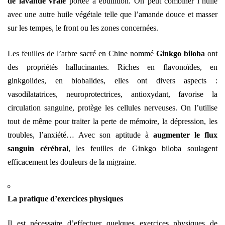
de lavande vraie
portée à ébullition. On peut combiner l’huile
avec une autre huile végétale telle que l’amande douce et masser
sur les tempes, le front ou les zones concernées.
Les feuilles de l’arbre sacré en Chine nommé
Ginkgo biloba
ont
des propriétés hallucinantes. Riches en flavonoïdes, en
ginkgolides, en biobalides, elles ont divers aspects :
vasodilatatrices, neuroprotectrices, antioxydant, favorise la
circulation sanguine, protège les cellules nerveuses. On l’utilise
tout de même pour traiter la perte de mémoire, la dépression, les
troubles, l’anxiété… Avec son aptitude à
augmenter le flux
sanguin cérébral
, les feuilles de Ginkgo biloba soulagent
efficacement les douleurs de la migraine.
La pratique d’exercices physiques
Il est nécessaire d’effectuer quelques exercices physiques de