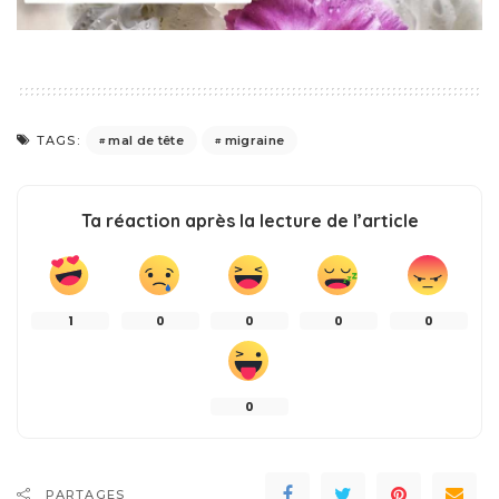
mal de tête
migraine
TAGS:
Ta réaction après la lecture de l’article
1
0
0
0
0
0
PARTAGES