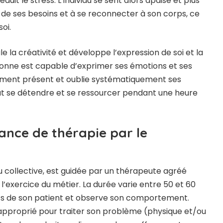
uit le stress. L’individu se sent alors apaisé et plus
 de ses besoins et à se reconnecter à son corps, ce
soi.
 la créativité et développe l’expression de soi et la
sonne est capable d’exprimer ses émotions et ses
 moment présent et oublie systématiquement ses
peut se détendre et se ressourcer pendant une heure
nce de thérapie par le
u collective, est guidée par un thérapeute agréé
l’exercice du métier. La durée varie entre 50 et 60
cits de son patient et observe son comportement.
s approprié pour traiter son problème (physique et/ou