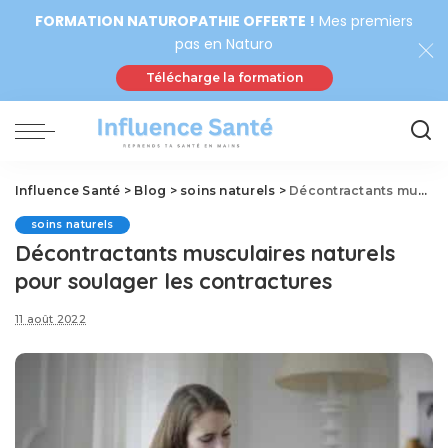
FORMATION NATUROPATHIE OFFERTE !
Mes premiers
pas en Naturo
Télécharge la formation
Influence Santé
>
Blog
>
soins naturels
>
Décontractants musculaires naturels pour soulager les contractures
soins naturels
Décontractants musculaires naturels
pour soulager les contractures
11 août 2022