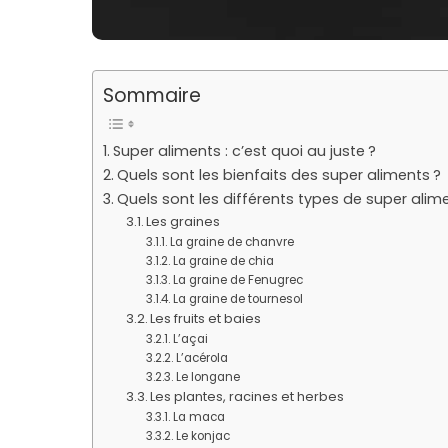
Sommaire
Super aliments : c’est quoi au juste ?
Quels sont les bienfaits des super aliments ?
Quels sont les différents types de super alim
Les graines
La graine de chanvre
La graine de chia
La graine de Fenugrec
La graine de tournesol
Les fruits et baies
L’açai
L’acérola
Le longane
Les plantes, racines et herbes
La maca
Le konjac