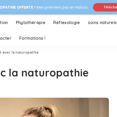
PATHIE OFFERTE !
Mes premiers pas en Naturo
Télécha
tion
Phytothérapie
Réflexologie
soins naturels
tacter
Formations
né avec la naturopathie
ec la naturopathie