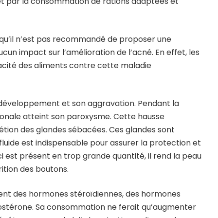
et par la consommation de rations adaptées et
e qu’il n’est pas recommandé de proposer une
ucun impact sur l’amélioration de l’acné. En effet, les
cacité des aliments contre cette maladie
 développement et son aggravation. Pendant la
monale atteint son paroxysme. Cette hausse
rétion des glandes sébacées. Ces glandes sont
luide est indispensable pour assurer la protection et
-ci est présent en trop grande quantité, il rend la peau
ition des boutons.
ontient des hormones stéroïdiennes, des hormones
tostérone. Sa consommation ne ferait qu’augmenter