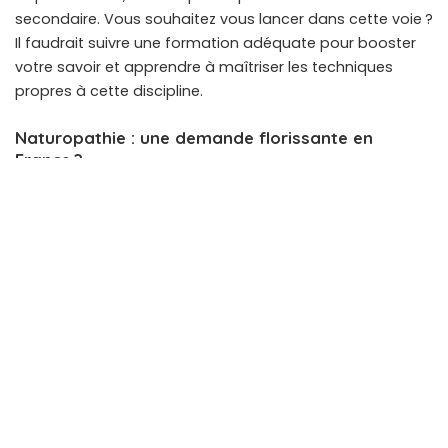
secondaire. Vous souhaitez vous lancer dans cette voie ?
Il faudrait suivre une formation adéquate pour booster
votre savoir et apprendre à maîtriser les techniques
propres à cette discipline.
Naturopathie : une demande florissante en
France ?
Ces dernières années, on a constaté que de plus en plus
de Français ont décidé de changer leur mode de
consommation et même de mode de vie. La raison ? Il
est très important de prendre soin de soi pour garder la
forme et rallonger son espérance de vie.
D’après les sondages, la demande ne cesse
d’augmenter en matière de soins naturels. En effet, face
à la routine quotidienne qui est la principale cause de
différents maux comme le stress ou la fatigue
chronique, les citoyens souhaitent se reconnecter avec