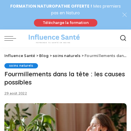
FORMATION NATUROPATHIE OFFERTE !
Mes premiers
pas en Naturo
Télécharge la formation
Influence Santé
>
Blog
>
soins naturels
>
Fourmillements dans la tête : les causes possibles
soins naturels
Fourmillements dans la tête : les causes
possibles
29 août 2022