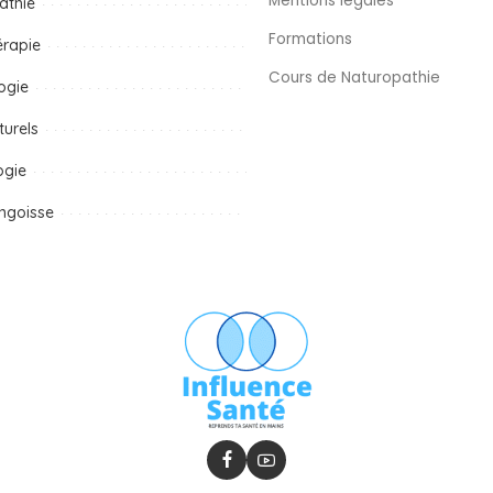
Mentions légales
athie
Formations
érapie
Cours de Naturopathie
ogie
turels
ogie
ngoisse