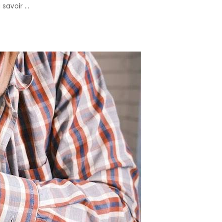
à savoir
...