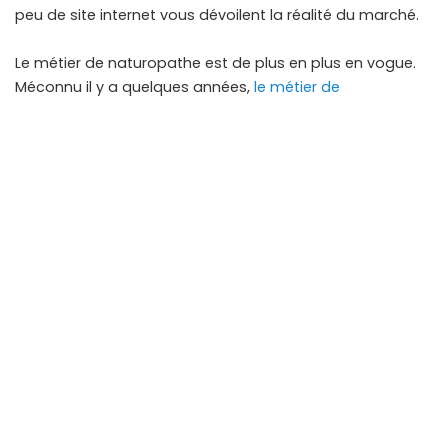
peu de site internet vous dévoilent la réalité du marché.
Le métier de naturopathe est de plus en plus en vogue.
Méconnu il y a quelques années,
le métier de
naturopathe
connaît une croissance très importante.
Pourquoi le métier de naturopathe se développe
autant ?
La population d’aujourd’hui prend conscience qu’il est
important de changer son mode de vie. On le voit avec
le développement des produits bio, on tend à vivre de
façon plus naturelle et donc de se soigner aussi de
façon plus naturelle.
Les formations et les écoles de naturopathie se
développent partout dans l’hexagone et de ce fait, le
nombre de naturopathes sur le marché est en forte
croissance. Avoir plus de naturopathes c’est bien, mais