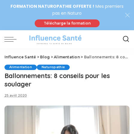
FORMATION NATUROPATHIE OFFERTE !
Mes premiers
pas en Naturo
Télécharge la formation
Influence Santé
>
Blog
>
Alimentation
>
Ballonnements: 8 conseils pour les soulager
Alimentation
Naturopathie
Ballonnements: 8 conseils pour les
soulager
25 avril 2020