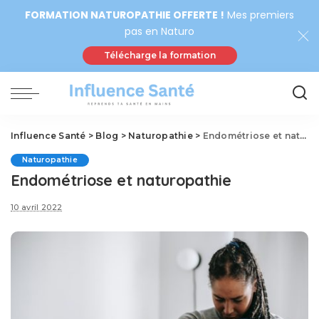
FORMATION NATUROPATHIE OFFERTE !
Mes premiers
pas en Naturo
Télécharge la formation
Influence Santé
>
Blog
>
Naturopathie
>
Endométriose et naturopathie
Naturopathie
Endométriose et naturopathie
10 avril 2022