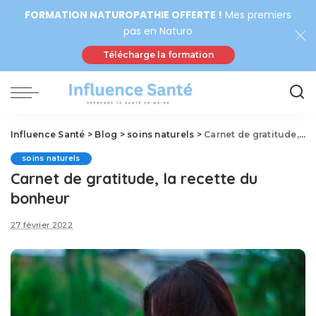
FORMATION NATUROPATHIE OFFERTE !
Mes premiers
pas en Naturo
Télécharge la formation
Influence Santé
>
Blog
>
soins naturels
>
Carnet de gratitude, la recette du bonheur
soins naturels
Carnet de gratitude, la recette du
bonheur
27 février 2022