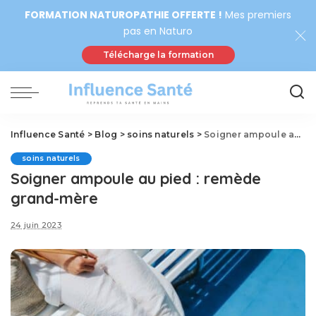
FORMATION NATUROPATHIE OFFERTE !
Mes premiers
pas en Naturo
Télécharge la formation
Influence Santé
>
Blog
>
soins naturels
>
Soigner ampoule au pied : remède grand-mère
soins naturels
Soigner ampoule au pied : remède
grand-mère
24 juin 2023