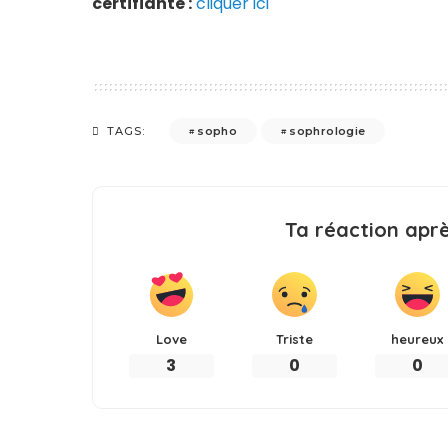
certifiante :
cliquer ici
sopho
sophrologie
TAGS:
Ta réaction après
Love
Triste
heureux
3
0
0